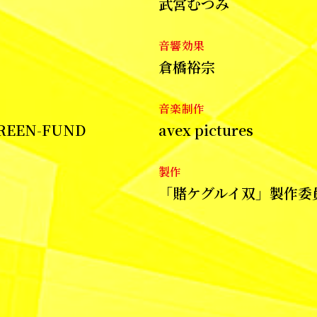
武宮むつみ
音響効果
倉橋裕宗
音楽制作
REEN-FUND
avex pictures
製作
「賭ケグルイ双」製作委