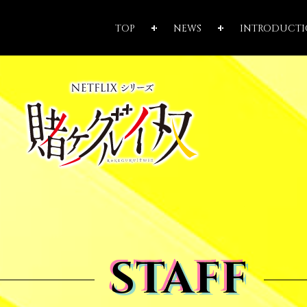
TOP
NEWS
INTRODUCT
賭
ケ
グ
ル
イ
奴
STAFF
STAFF
STAFF