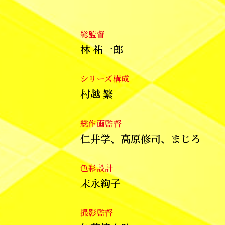
総監督
林 祐一郎
シリーズ構成
村越 繁
総作画監督
仁井学、高原修司、
まじろ
色彩設計
末永絢子
撮影監督