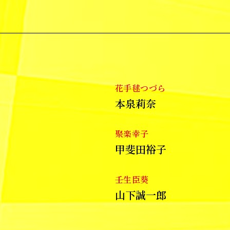
花手毬つづら
本泉莉奈
聚楽幸子
甲斐田裕子
壬生臣葵
山下誠一郎