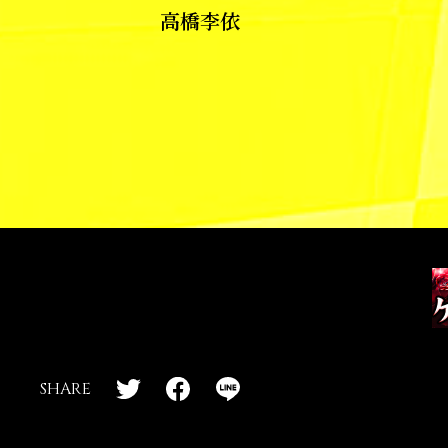
高橋李依
T
F
L
SHARE
w
a
I
i
c
N