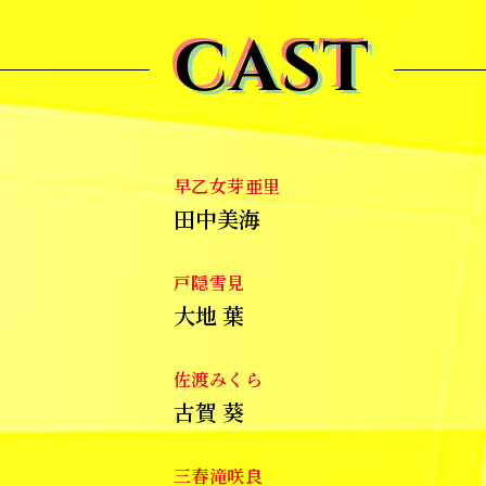
CAST
CAST
CAST
早乙女芽亜里
田中美海
戸隠雪見
大地 葉
佐渡みくら
古賀 葵
三春滝咲良