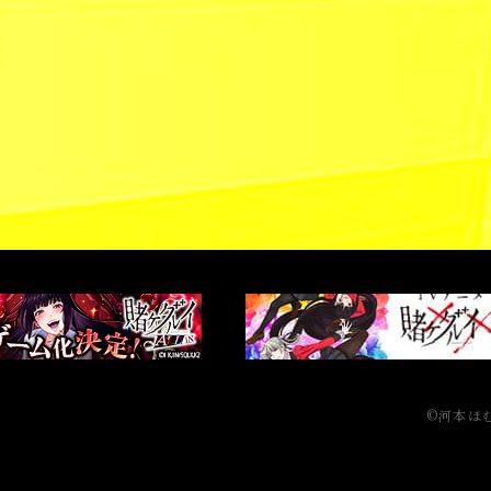
©河本ほむ